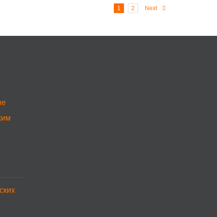
1
2
Next
ые
ким
ских