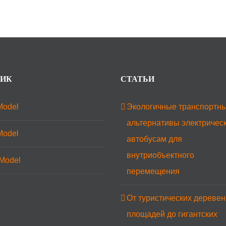
ИК
СТАТЬИ
Model
Экологичные транспортн
альтернативы электричес
Model
автобусам для
внутриобъектного
Model
перемещения
От туристических деревен
площадей до гигантских