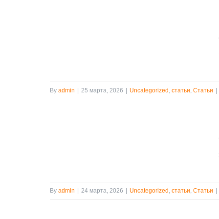
адей до
дов:
бласти
я
ездов в
By
admin
|
25 марта, 2026
|
Uncategorized
,
статьи
,
Статьи
|
татьи
я Gezi
еские
чивые
татьи
By
admin
|
24 марта, 2026
|
Uncategorized
,
статьи
,
Статьи
|