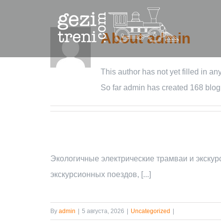
Skip
to
About
admin
content
This author has not yet filled in any
So far admin has created 168 blog 
Экологичные электрические трамваи и экску
экскурсионных поездов, [...]
ких
By
admin
|
5 августа, 2026
|
Uncategorized
|