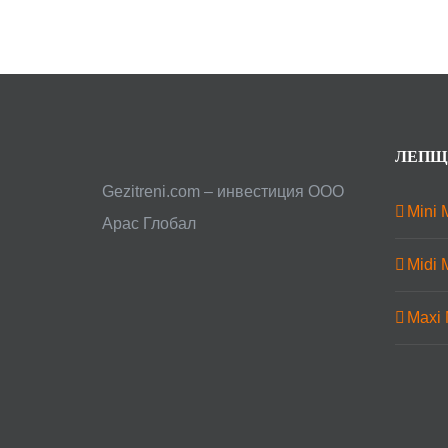
ЛЕПЩ
Gezitreni.com – инвестиция ООО
Mini 
Арас Глобал
Midi 
Maxi 