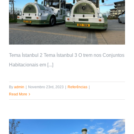
Tema İstanbul 2 Tema İstanbul 3 O trem nos Conjuntos
Habitacionais em [...]
By
admin
|
Novembro 23rd, 2023
|
Referências
|
Read More