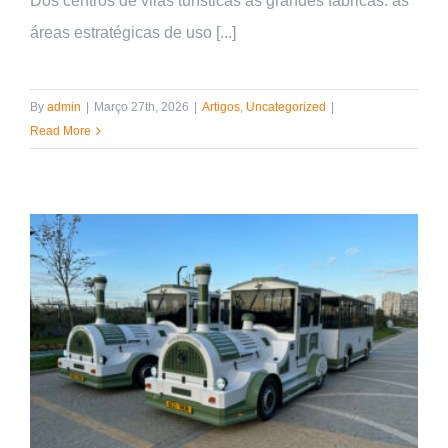
Dos centros de vilas turísticas às grandes fábricas: as
áreas estratégicas de uso [...]
By
admin
|
Março 27th, 2026
|
Artigos
,
Uncategorized
|
Read More