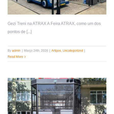
Gezi Treni na ATRAX A Feira ATRAX, como um dos
pontos de [...]
By
admin
|
Março 24th, 2026
|
Artigos
,
Uncategorized
|
Read More