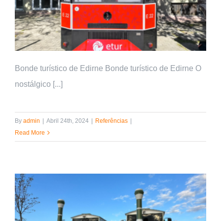
Bonde turístico de Edirne Bonde turístico de Edirne O
nostálgico [...]
By
admin
|
Abril 24th, 2024
|
Referências
|
Read More