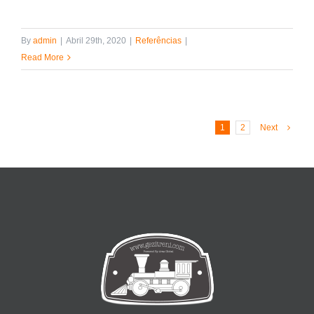
By
admin
|
Abril 29th, 2020
|
Referências
|
Read More
1
2
Next