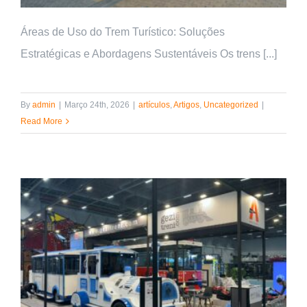
Áreas de Uso do Trem Turístico: Soluções
Estratégicas e Abordagens Sustentáveis Os trens [...]
By
admin
|
Março 24th, 2026
|
artículos
,
Artigos
,
Uncategorized
|
Read More