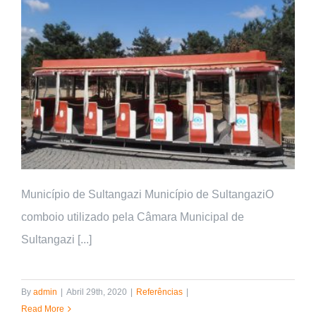
Município de Sultangazi Município de SultangaziO
comboio utilizado pela Câmara Municipal de
Sultangazi [...]
By
admin
|
Abril 29th, 2020
|
Referências
|
Read More