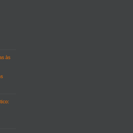
cas às
ns
tico: