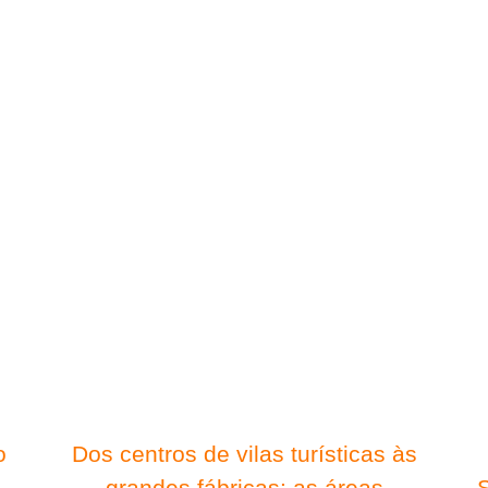
Início
Sobre nós
Referências
Modelos
Produção
o
Dos centros de vilas turísticas às
grandes fábricas: as áreas
S