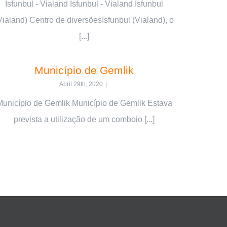
İsfunbul - Vialand İsfunbul - Vialand İsfunbul
Vialand) Centro de diversõesIsfunbul (Vialand), o
[...]
Município de Gemlik
Abril 29th, 2020
|
Município de Gemlik Município de Gemlik Estava
prevista a utilização de um comboio [...]