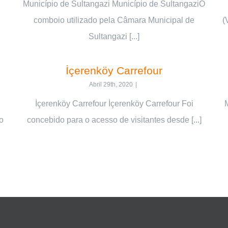
Município de Sultangazi Município de SultangaziO
comboio utilizado pela Câmara Municipal de
(
Sultangazi [...]
İçerenköy Carrefour
Abril 29th, 2020
|
İçerenköy Carrefour İçerenköy Carrefour Foi
o
concebido para o acesso de visitantes desde [...]