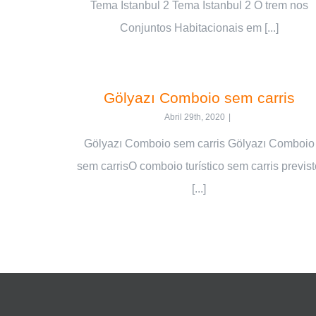
Tema İstanbul 2 Tema İstanbul 2 O trem nos
Conjuntos Habitacionais em [...]
Gölyazı Comboio sem carris
Abril 29th, 2020
|
Gölyazı Comboio sem carris Gölyazı Comboio
sem carrisO comboio turístico sem carris previst
[...]