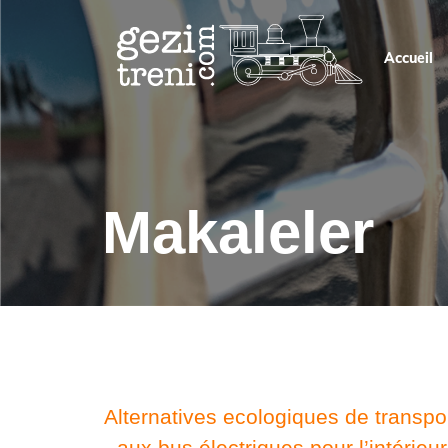
Skip
to
Accueil
content
Makaleler
Alternatives ecologiques de transpo
aux bus électriques pour l’intérieur