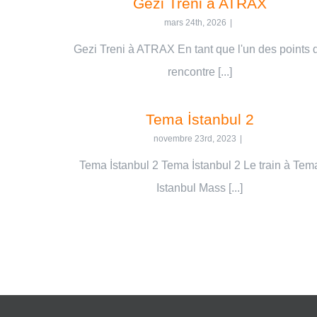
Gezi Treni à ATRAX
mars 24th, 2026
|
Gezi Treni à ATRAX En tant que l'un des points 
rencontre [...]
Tema İstanbul 2
novembre 23rd, 2023
|
Tema İstanbul 2 Tema İstanbul 2 Le train à Tem
Istanbul Mass [...]