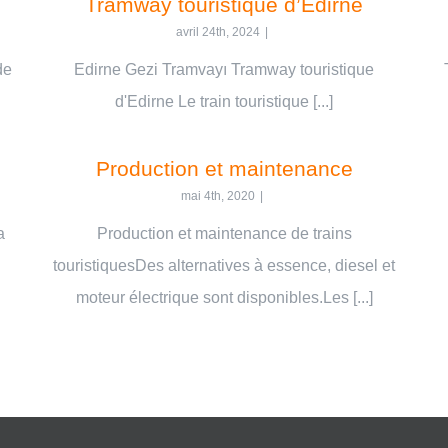
Tramway touristique d’Edirne
avril 24th, 2024
|
de
Edirne Gezi Tramvayı Tramway touristique
d'Edirne Le train touristique [...]
Production et maintenance
mai 4th, 2020
|
a
Production et maintenance de trains
touristiquesDes alternatives à essence, diesel et
moteur électrique sont disponibles.Les [...]