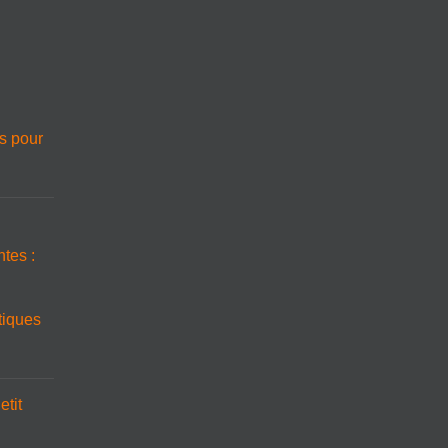
es pour
tes :
stiques
etit