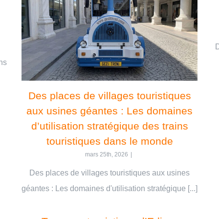
D
ns
Des places de villages touristiques
aux usines géantes : Les domaines
d’utilisation stratégique des trains
touristiques dans le monde
mars 25th, 2026
|
Des places de villages touristiques aux usines
géantes : Les domaines d'utilisation stratégique [...]