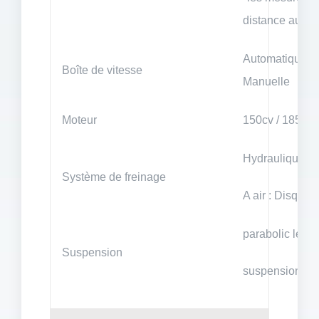
distance aux 
Automatique
Boîte de vitesse
Manuelle
Moteur
150cv / 185cv
Hydraulique: 
Système de freinage
A air : Disque
parabolic leaf
Suspension
suspension à a