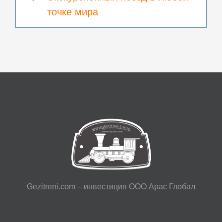
точке мира
Gezitreni.com – инвестиция ООО Арас Глобал